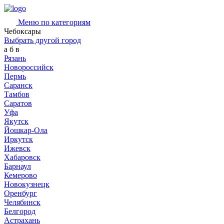
Меню по категориям
Чебоксары
Выбрать другой город
а
б
в
Рязань
Новороссийск
Пермь
Саранск
Тамбов
Саратов
Уфа
Якутск
Йошкар-Ола
Иркутск
Ижевск
Хабаровск
Барнаул
Кемерово
Новокузнецк
Оренбург
Челябинск
Белгород
Астрахань