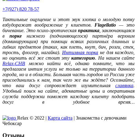
+7(927) 820 78-57
Тактильные ощущение и этот звук хлопка о молодую попку
взбудоражат воображение у клиентов.
Flagellatio
— это
бичевание. Это психо-эротическая
практика
, заключающаяся
в
порке
нижнего (подчиняющегося) партнёра верхним
(доминирующим) при помощи всяких различных длинных и
гибких предметов (таких, как плеть, кнут, бич, розги, стек,
трость, флоггер, нагайка).
Интимная порка
не для каждого,
но оценить всё же стоит эту
категорию
. На нашем сайте
Relax-CHB
можно найти всё, однако помните, что мы
предлагаем интим услуги не только на территории данного
города, но и в области. Большая часть городов из России уже
присоединились к нам, так чего же вы ждёте? Осознайте,
что ваш досуг сопровождает изумительная
славянка
.
Удобный поиск на сайте, адекватные цены и оперативная
служба поддержки поможет каждому клиенту подобрать
досуг в удобное время…
Relax © 2022 |
Карта сайта
| Знакомства с девочками
Чебоксар
Отзывы