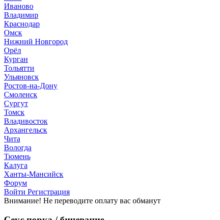
Иваново
Владимир
Краснодар
Омск
Нижний Новгород
Орёл
Курган
Тольятти
Ульяновск
Ростов-на-Дону
Смоленск
Сургут
Томск
Владивосток
Архангельск
Чита
Вологда
Тюмень
Калуга
Ханты-Мансийск
Форум
Войти
Регистрация
Внимание! Не переводите оплату вас обманут
Секс порка / бичевание