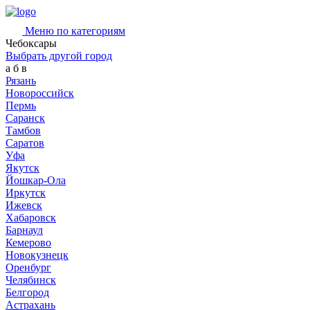
Меню по категориям
Чебоксары
Выбрать другой город
а
б
в
Рязань
Новороссийск
Пермь
Саранск
Тамбов
Саратов
Уфа
Якутск
Йошкар-Ола
Иркутск
Ижевск
Хабаровск
Барнаул
Кемерово
Новокузнецк
Оренбург
Челябинск
Белгород
Астрахань