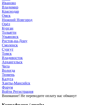
Иваново
Владимир
Краснодар
Омск
Нижний Новгород
Орёл
Курган
Тольятти
Ульяновск
Ростов-на-Дону
Смоленск
Сургут
Томск
Владивосток
Архангельск
Чита
Вологда
Тюмень
Калуга
Ханты-Мансийск
Форум
Войти
Регистрация
Внимание! Не переводите оплату вас обманут
Копрофилия / приём