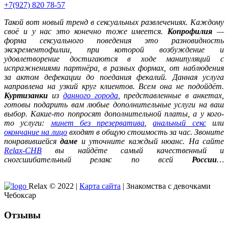
+7(927) 820 78-57
Такой вот новый тренд в сексуальных развлечениях. Каждому
своё и у нас это конечно тоже имеется.
Копрофилия
—
форма сексуального поведения это разновидность
экскрементофилии, при которой возбуждение и
удовлетворение достигаются в ходе манипуляций с
испражнениями партнёра, в разных формах, от наблюдения
за актом дефекации до поедания фекалий. Данная услуга
направлена на узкий круг клиентов. Всем она не подойдёт.
Куртизанки
из
данного города
, представленные в анкетах,
готовы подарить вам любые дополнительные услуги на ваш
выбор. Какие-то попросят дополнительной платы, а у кого-
то услуги:
минет без презерватива
,
анальный секс
или
окончание на лицо
входят в общую стоимость за час. Звоните
понравившейся
даме
и уточните каждый нюанс. На сайте
Relax-CHB
вы найдёте самый качественный и
сногсшибательный релакс по всей
России
…
Relax © 2022 |
Карта сайта
| Знакомства с девочками
Чебоксар
Отзывы